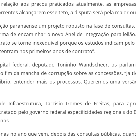
relação aos preços praticados atualmente, as empresas
correntes alcançarem esse teto, a disputa será pela maior ou
ação paranaense um projeto robusto na fase de consulta
orma de encaminhar o novo Anel de Integração para leilão.
trato se torne inexequível porque os estudos indicam pel
centram nos primeiros anos de contrato”.
ital federal, deputado Toninho Wandscheer, os parla
fim da mancha de corrupção sobre as concessões. “Já t
líbrio, entender mais os processos. Queremos uma versão
 Infraestrutura, Tarcísio Gomes de Freitas, para ap
tratado pelo governo federal especificidades regionais do
anos.
enas no ano que vem, depois das consultas públicas, quan