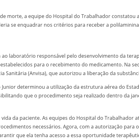
o de morte, a equipe do Hospital do Trabalhador constatou
eria se enquadrar nos critérios para receber a polilamini
o laboratório responsável pelo desenvolvimento da terapia
s estabelecidos para o recebimento do medicamento. Na seq
a Sanitária (Anvisa), que autorizou a liberação da substânci
Junior determinou a utilização da estrutura aérea do Estad
sibilitando que o procedimento seja realizado dentro da ja
 vida da paciente. As equipes do Hospital do Trabalhador 
s procedimentos necessários. Agora, com a autorização para 
arantir que ela tenha acesso a essa oportunidade terapêut