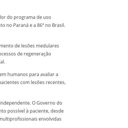
ador do programa de uso
o no Paraná e a 86ª no Brasil.
tamento de lesões medulares
rocessos de regeneração
al.
co em humanos para avaliar a
acientes com lesões recentes,
a independente. O Governo do
nto possível à paciente, desde
ltiprofissionais envolvidas