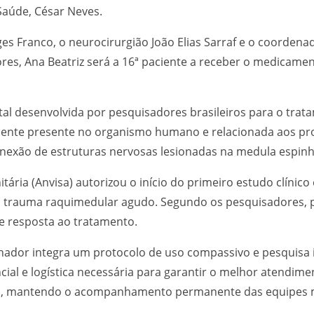
Saúde, César Neves.
s Franco, o neurocirurgião João Elias Sarraf e o coorden
s, Ana Beatriz será a 16ª paciente a receber o medicament
tal desenvolvida por pesquisadores brasileiros para o tra
almente presente no organismo humano e relacionada aos p
onexão de estruturas nervosas lesionadas na medula espinh
itária (Anvisa) autorizou o início do primeiro estudo clíni
m trauma raquimedular agudo. Segundo os pesquisadores, p
e resposta ao tratamento.
lhador integra um protocolo de uso compassivo e pesquis
ncial e logística necessária para garantir o melhor atendime
o, mantendo o acompanhamento permanente das equipes mu