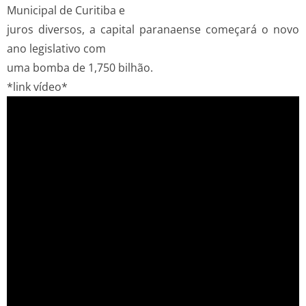
Municipal de Curitiba e
juros diversos, a capital paranaense começará o novo
ano legislativo com
uma bomba de 1,750 bilhão.
*link vídeo*