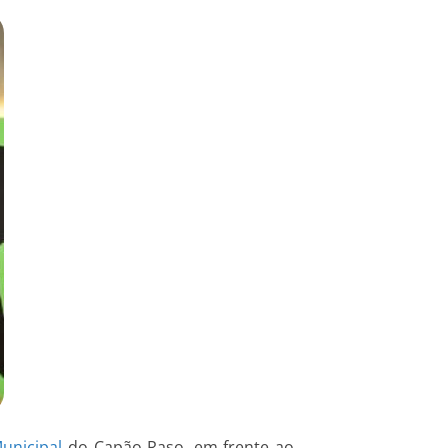
unicipal
do Capão Raso, em frente ao