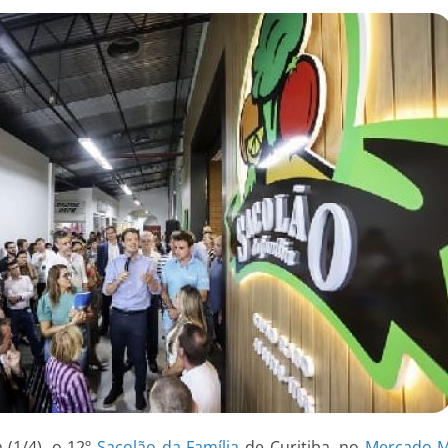
 (1/4), o 12º
Sacolão da Família
de Curitiba, no
Mercado M