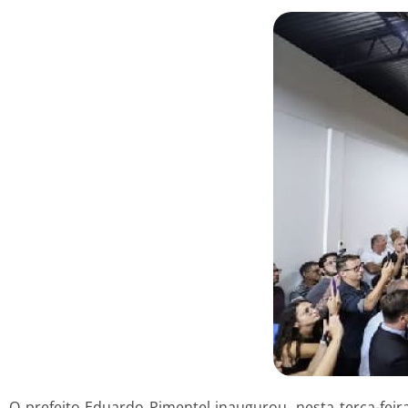
O prefeito Eduardo Pimentel inaugurou, nesta terça-feira