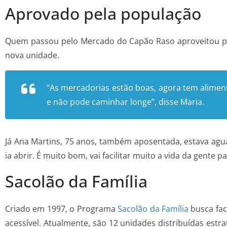
Aprovado pela população
Quem passou pelo Mercado do Capão Raso aproveitou p
nova unidade.
“As mercadorias estão boas, agora tem aliment
e não pode caminhar longe”, disse Maria.
Já Ana Martins, 75 anos, também aposentada, estava ag
ia abrir. É muito bom, vai facilitar muito a vida da gente 
Sacolão da Família
Criado em 1997, o Programa
Sacolão da Família
busca fac
acessível. Atualmente, são 12 unidades distribuídas estr