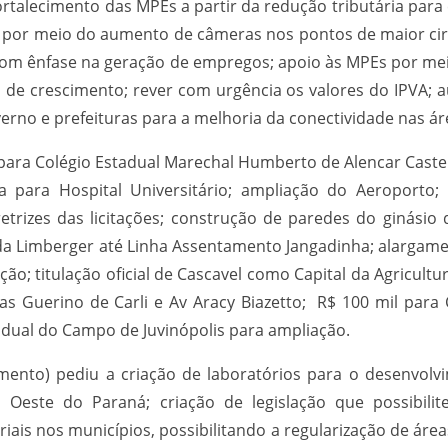
talecimento das MPEs a partir da redução tributária par
 por meio do aumento de câmeras nos pontos de maior circ
es com ênfase na geração de empregos; apoio às MPEs por m
 de crescimento; rever com urgência os valores do IPVA; 
erno e prefeituras para a melhoria da conectividade nas áre
 para Colégio Estadual Marechal Humberto de Alencar Cast
ta para Hospital Universitário; ampliação do Aeroporto;
retrizes das licitações; construção de paredes do ginásio
ada Limberger até Linha Assentamento Jangadinha; alargamen
; titulação oficial de Cascavel como Capital da Agricultur
uas Guerino de Carli e Av Aracy Biazetto; R$ 100 mil para 
tadual do Campo de Juvinópolis para ampliação.
nto) pediu a criação de laboratórios para o desenvolvi
Oeste do Paraná; criação de legislação que possibilite
iais nos municípios, possibilitando a regularização de áre