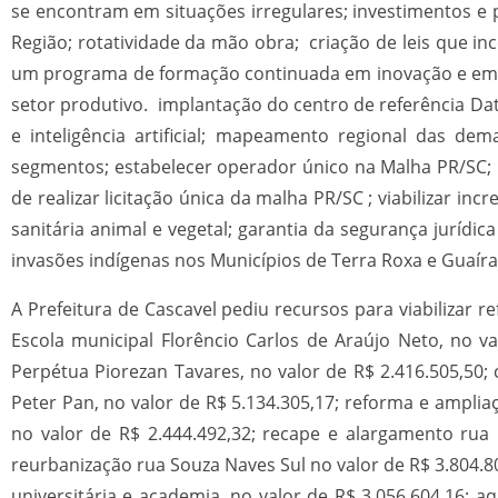
se encontram em situações irregulares; investimentos e
Região; rotatividade da mão obra; criação de leis que i
um programa de formação continuada em inovação e empr
setor produtivo. implantação do centro de referência Da
e inteligência artificial; mapeamento regional das de
segmentos; estabelecer operador único na Malha PR/SC; 
de realizar licitação única da malha PR/SC ; viabilizar i
sanitária animal e vegetal; garantia da segurança jurídi
invasões indígenas nos Municípios de Terra Roxa e Guaíra
A Prefeitura de Cascavel pediu recursos para viabilizar 
Escola municipal Florêncio Carlos de Araújo Neto, no v
Perpétua Piorezan Tavares, no valor de R$ 2.416.505,50;
Peter Pan, no valor de R$ 5.134.305,17; reforma e amplia
no valor de R$ 2.444.492,32; recape e alargamento rua
reurbanização rua Souza Naves Sul no valor de R$ 3.804.8
universitária e academia, no valor de R$ 3.056.604,16; aq