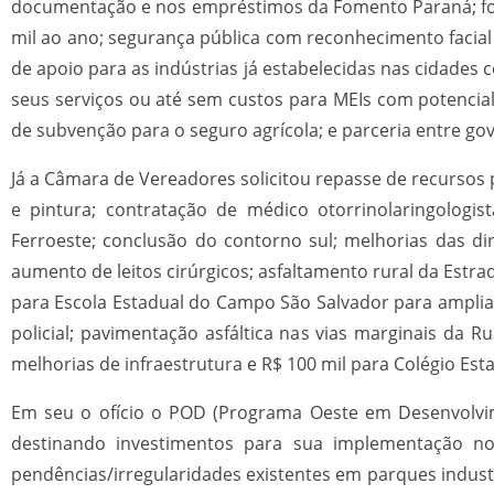
documentação e nos empréstimos da Fomento Paraná; for
mil ao ano; segurança pública com reconhecimento facial
de apoio para as indústrias já estabelecidas nas cidad
seus serviços ou até sem custos para MEIs com potencial
de subvenção para o seguro agrícola; e parceria entre gov
Já a Câmara de Vereadores solicitou repasse de recursos
e pintura; contratação de médico otorrinolaringologis
Ferroeste; conclusão do contorno sul; melhorias das di
aumento de leitos cirúrgicos; asfaltamento rural da Estr
para Escola Estadual do Campo São Salvador para ampliação
policial; pavimentação asfáltica nas vias marginais da R
melhorias de infraestrutura e R$ 100 mil para Colégio Es
Em seu o ofício o POD (Programa Oeste em Desenvolvime
destinando investimentos para sua implementação no 
pendências/irregularidades existentes em parques industr