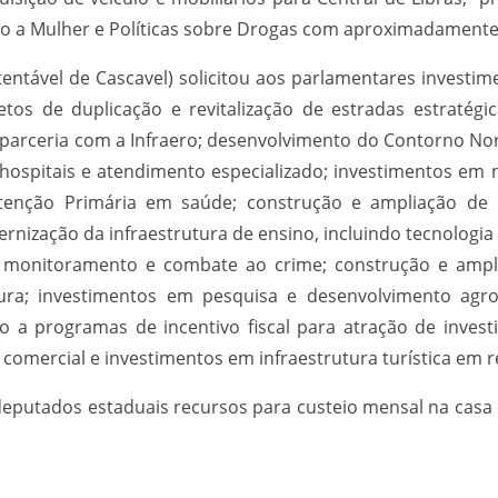
eção a Mulher e Políticas sobre Drogas com aproximadamente
tável de Cascavel) solicitou aos parlamentares investime
os de duplicação e revitalização de estradas estratégi
parceria com a Infraero; desenvolvimento do Contorno No
 hospitais e atendimento especializado; investimentos e
tenção Primária em saúde; construção e ampliação de 
nização da infraestrutura de ensino, incluindo tecnologia n
ara monitoramento e combate ao crime; construção e ampl
ltura; investimentos em pesquisa e desenvolvimento ag
o a programas de incentivo fiscal para atração de inves
 comercial e investimentos em infraestrutura turística em r
deputados estaduais recursos para custeio mensal na casa 