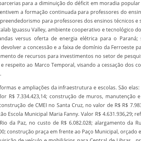
 parcerias para a diminuição do déficit em moradia popula
ncentivem a formação continuada para professores do ensin
eendedorismo para professores dos ensinos técnicos e s
talab Iguassu Valley, ambiente cooperativo e tecnológico 
mandas versus oferta de energia elétrica para o Paraná;
devolver a concessão e a faixa de domínio da Ferroeste pa
ncremento de recursos para investimentos no setor de pesqu
ca e respeito ao Marco Temporal, visando a cessação dos c
.
reformas e ampliações da infraestrutura e escolas. São ela
alor R$ 7.334.423,14; construção de muros, manutenção e 
 construção de CMEI no Santa Cruz, no valor de R$ R$ 7.9
ção Escola Municipal Maria Fanny. Valor R$ 4.631.936,29; r
 Rio da Paz, no custo de R$ 6.082.028; alargamento da 
00; construção praça em frente ao Paço Municipal, orçado 
uisição de veículo e mobiliários para Central de Libras, p