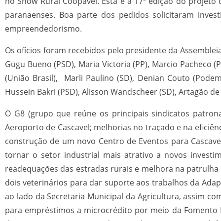
no Show Rural Coopavel. Esta é a 17ª edição do projeto
paranaenses. Boa parte dos pedidos solicitaram investi
empreendedorismo.
Os ofícios foram recebidos pelo presidente da Assembleia
Gugu Bueno (PSD), Maria Victoria (PP), Marcio Pacheco (P
(União Brasil), Marli Paulino (SD), Denian Couto (Podemos
Hussein Bakri (PSD), Alisson Wandscheer (SD), Artagão de
O G8 (grupo que reúne os principais sindicatos patrona
Aeroporto de Cascavel; melhorias no traçado e na eficiên
construção de um novo Centro de Eventos para Cascavel;
tornar o setor industrial mais atrativo a novos investi
readequações das estradas rurais e melhora na patrulha
dois veterinários para dar suporte aos trabalhos da Adap
ao lado da Secretaria Municipal da Agricultura, assim co
para empréstimos a microcrédito por meio da Fomento Pa