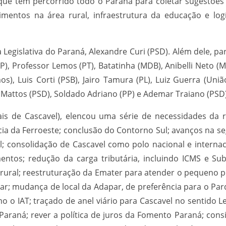
 que tem percorrido todo o Paraná para coletar sugestões
mentos na área rural, infraestrutura da educação e logís
 Legislativa do Paraná, Alexandre Curi (PSD). Além dele, p
P), Professor Lemos (PT), Batatinha (MDB), Anibelli Neto (
), Luis Corti (PSB), Jairo Tamura (PL), Luiz Guerra (União
 Mattos (PSD), Soldado Adriano (PP) e Ademar Traiano (PSD
is de Cascavel), elencou uma série de necessidades da r
cia da Ferroeste; conclusão do Contorno Sul; avanços na se
 consolidação de Cascavel como polo nacional e internac
mentos; redução da carga tributária, incluindo ICMS e Sub
 rural; reestruturação da Emater para atender o pequeno 
ar; mudança de local da Adapar, de preferência para o Par
mo o IAT; traçado de anel viário para Cascavel no sentido 
raná; rever a política de juros da Fomento Paraná; consi