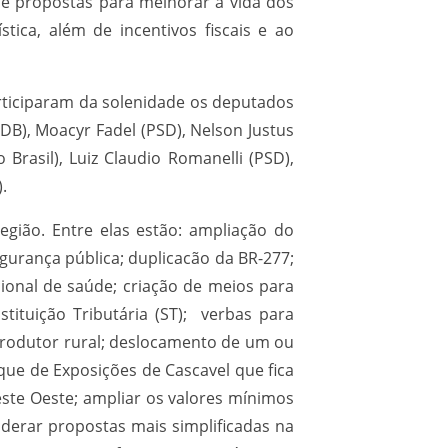
 e propostas para melhorar a vida dos
tica, além de incentivos fiscais e ao
articiparam da solenidade os deputados
MDB), Moacyr Fadel (PSD), Nelson Justus
 Brasil), Luiz Claudio Romanelli (PSD),
).
egião. Entre elas estão: ampliação do
gurança pública; duplicacão da BR-277;
ional de saúde; criação de meios para
stituição Tributária (ST); verbas para
produtor rural; deslocamento de um ou
que de Exposições de Cascavel que fica
Leste Oeste; ampliar os valores mínimos
derar propostas mais simplificadas na