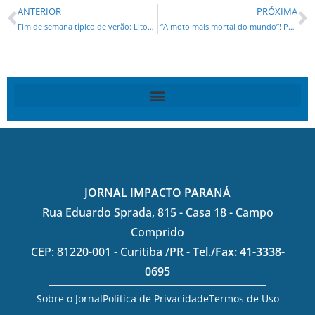
ANTERIOR
PRÓXIMA
Fim de semana típico de verão: Litoral terá temperaturas acima de 30°C e chuva à tarde
“A moto mais mortal do mundo”! Prefeito lança campanha com motocicleta criada através de peças de 12 motos envolvidas em acidentes
JORNAL IMPACTO PARANÁ
Rua Eduardo Sprada, 815 - Casa 18 - Campo
Comprido
CEP: 81220-001 - Curitiba /PR -
Tel./Fax: 41-3338-
0695
Sobre o Jornal
Política de Privacidade
Termos de Uso