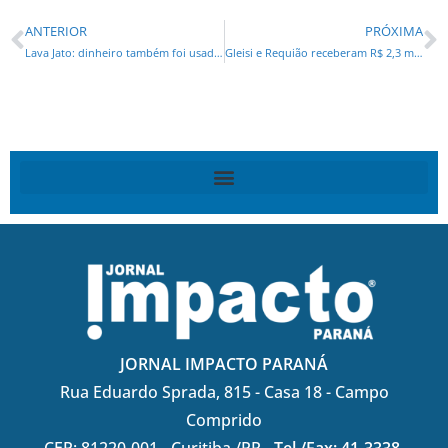
ANTERIOR
PRÓXIMA
Lava Jato: dinheiro também foi usado para pagar chantagem de ex-amante
Gleisi e Requião receberam R$ 2,3 milhões das empresas do ‘Petrolão’
JORNAL IMPACTO PARANÁ
Rua Eduardo Sprada, 815 - Casa 18 - Campo
Comprido
CEP: 81220-001 - Curitiba /PR -
Tel./Fax: 41-3338-