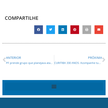
COMPARTILHE
ANTERIOR
PRÓXIMA
PF prende grupo que planejava ataques contra o senador Moro e servidores
CURITIBA 330 ANOS: Acompanhe tudo o que acontece no Smart City Expo Curitiba 2023