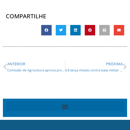
COMPARTILHE
ANTERIOR
PRÓXIMA
Comissão de Agricultura aprova proposta que trata da merenda escolar orgânica no Sistema Estadual de Ensino Fundamental e Médio
Irã lança mísseis contra base militar dos Estados Unidos no Catar