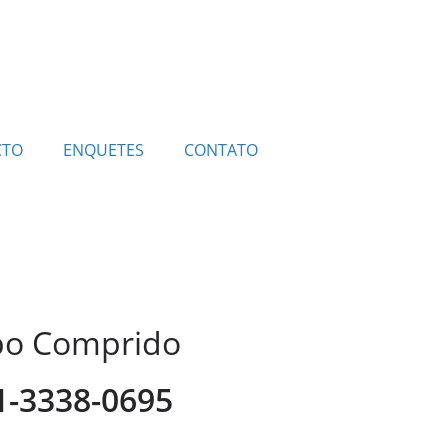
CTO
ENQUETES
CONTATO
mpo Comprido
41-3338-0695