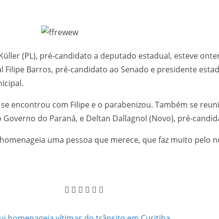
Küller (PL), pré-candidato a deputado estadual, esteve onte
ilipe Barros, pré-candidato ao Senado e presidente estadu
icipal.
de se encontrou com Filipe e o parabenizou. Também se reu
o Governo do Paraná, e Deltan Dallagnol (Novo), pré-candi
homenageia uma pessoa que merece, que faz muito pelo nos
 homenageia vítimas do trânsito em Curitiba