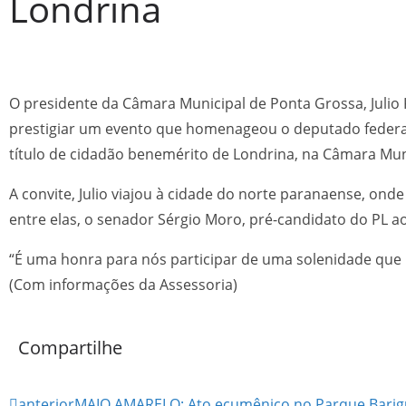
Londrina
O presidente da Câmara Municipal de Ponta Grossa, Julio 
prestigiar um evento que homenageou o deputado federal F
título de cidadão benemérito de Londrina, na Câmara Mun
A convite, Julio viajou à cidade do norte paranaense, on
entre elas, o senador Sérgio Moro, pré-candidato do PL a
“É uma honra para nós participar de uma solenidade que 
(Com informações da Assessoria)
Compartilhe
anterior
MAIO AMARELO: Ato ecumênico no Parque Barigui