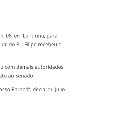
m, 06, em Londrina, para
al do PL. Filipe recebeu o
niu com demais autoridades,
dato ao Senado.
so Paraná”, declarou Julio.