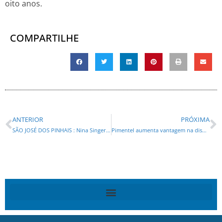
oito anos.
COMPARTILHE
ANTERIOR
PRÓXIMA
SÃO JOSÉ DOS PINHAIS : Nina Singer deve ganhar no primeiro turno, aponta pesquisa, que tem Geraldo Mendes como o mais rejeitado
Pimentel aumenta vantagem na disputa pela Prefeitura de Curitiba, indica pesquisa Radar/Portal Banda B