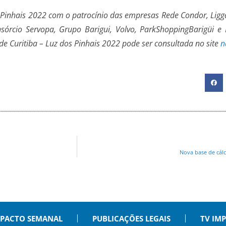
s Pinhais 2022 com o patrocínio das empresas Rede Condor, Ligga
onsórcio Servopa, Grupo Barigui, Volvo, ParkShoppingBarigüi 
e Curitiba – Luz dos Pinhais 2022 pode ser consultada no site
n
Nova base de cál
PACTO SEMANAL
PUBLICAÇÕES LEGAIS
TV IM