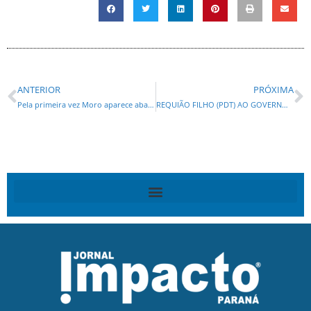
ANTERIOR
PRÓXIMA
Pela primeira vez Moro aparece abaixo dos 40% na Paraná Pesquisas, e Sandro Alex se firma como único nome em crescimento na disputa
REQUIÃO FILHO (PDT) AO GOVERNO E GLEISI HOFFMANN (PT) AO SENADO SÃO OS MAIS REJEITADOS NOVAMENTE NA PARANÁ PESQUISA!