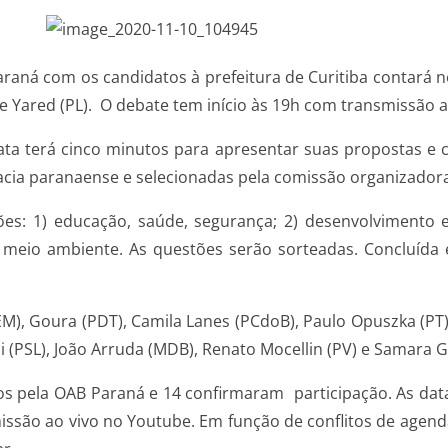
raná com os candidatos à prefeitura de Curitiba contará ne
ane Yared (PL). O debate tem início às 19h com transmissão
ata terá cinco minutos para apresentar suas propostas e c
cia paranaense e selecionadas pela comissão organizadora
s: 1) educação, saúde, segurança; 2) desenvolvimento e
, meio ambiente. As questões serão sorteadas. Concluída 
EM), Goura (PDT), Camila Lanes (PCdoB), Paulo Opuszka (PT
i (PSL), João Arruda (MDB), Renato Mocellin (PV) e Samara G
 pela OAB Paraná e 14 confirmaram participação. As data
smissão ao vivo no Youtube. Em função de conflitos de age