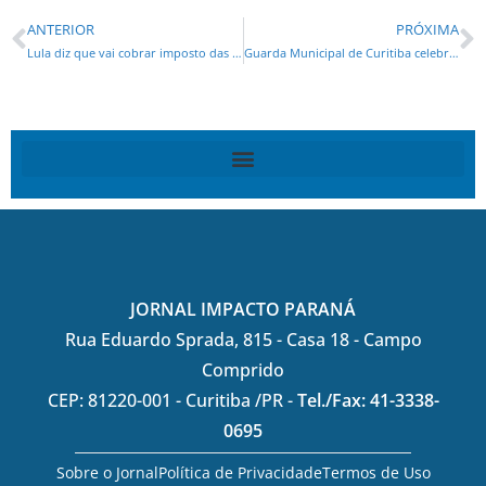
ANTERIOR
PRÓXIMA
Lula diz que vai cobrar imposto das BIG TECHS
Guarda Municipal de Curitiba celebra 39 anos de proteção à cidade
JORNAL IMPACTO PARANÁ
Rua Eduardo Sprada, 815 - Casa 18 - Campo
Comprido
CEP: 81220-001 - Curitiba /PR -
Tel./Fax: 41-3338-
0695
Sobre o Jornal
Política de Privacidade
Termos de Uso