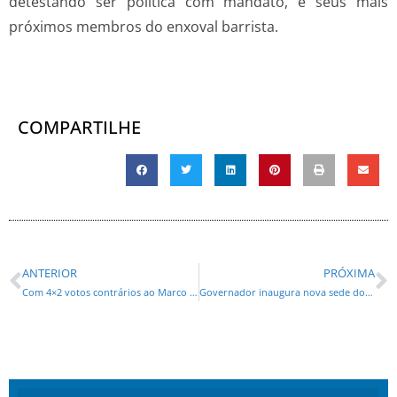
detestando ser política com mandato, e seus mais
próximos membros do enxoval barrista.
COMPARTILHE
ANTERIOR
PRÓXIMA
Com 4×2 votos contrários ao Marco Temporal, STF paralisa julgamento.
Governador inaugura nova sede do Corpo de Bombeiros de Foz do Iguaçu, a maior do Estado