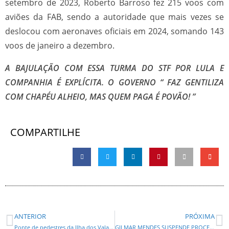
setembro de 2023, Roberto Barroso fez 215 voos com
aviões da FAB, sendo a autoridade que mais vezes se
deslocou com aeronaves oficiais em 2024, somando 143
voos de janeiro a dezembro.
A BAJULAÇÃO COM ESSA TURMA DO STF POR LULA E
COMPANHIA É EXPLÍCITA. O GOVERNO “ FAZ GENTILIZA
COM CHAPÉU ALHEIO, MAS QUEM PAGA É POVÃO! ”
COMPARTILHE
ANTERIOR
PRÓXIMA
Ponte de pedestres da Ilha dos Valadares será colorida com apoio do Estado e mutirão
GILMAR MENDES SUSPENDE PROCESSOS SOBRE “PEJOTIZAÇÃO” DO TRABALHO