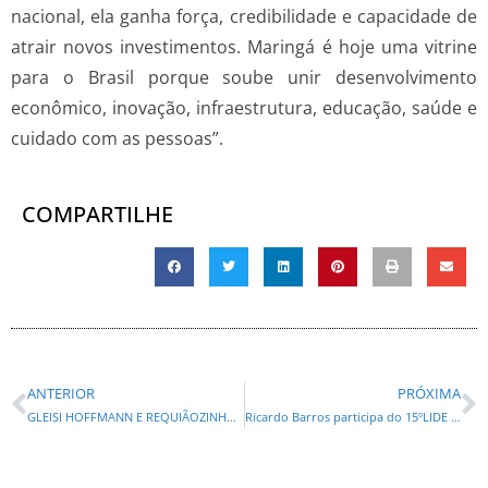
nacional, ela ganha força, credibilidade e capacidade de
atrair novos investimentos. Maringá é hoje uma vitrine
para o Brasil porque soube unir desenvolvimento
econômico, inovação, infraestrutura, educação, saúde e
cuidado com as pessoas”.
COMPARTILHE
ANTERIOR
PRÓXIMA
GLEISI HOFFMANN E REQUIÃOZINHO : OS “Hors concours” da rejeição no Paraná
Ricardo Barros participa do 15ºLIDE Brazil Investment Forum, em Nova York, nesta terça-feira,12