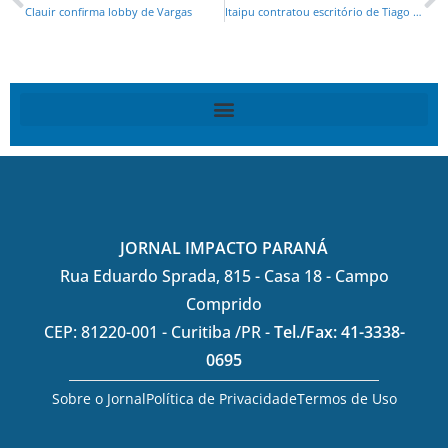
Clauir confirma lobby de Vargas
Itaipu contratou escritório de Tiago Cedraz por R$ 1,58 milhão para atuar no TCU e em outros tribunais
JORNAL IMPACTO PARANÁ
Rua Eduardo Sprada, 815 - Casa 18 - Campo
Comprido
CEP: 81220-001 - Curitiba /PR -
Tel./Fax: 41-3338-
0695
Sobre o Jornal
Política de Privacidade
Termos de Uso