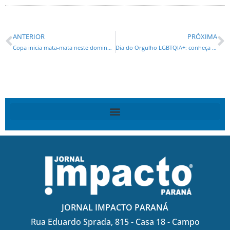
ANTERIOR
PRÓXIMA
Copa inicia mata‑mata neste domingo com África do Sul e Canadá
Dia do Orgulho LGBTQIA+: conheça marcos da luta por direitos no Brasil
JORNAL IMPACTO PARANÁ
Rua Eduardo Sprada, 815 - Casa 18 - Campo