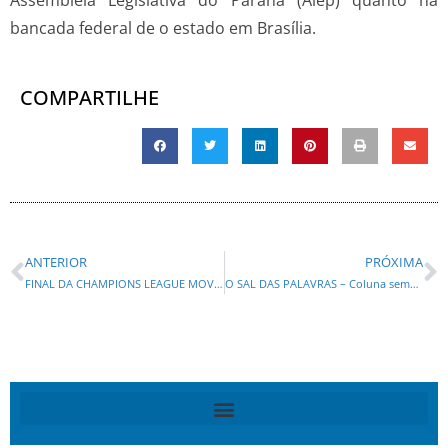
Assembleia Legislativa do Paraná (Alep) quanto na
bancada federal de o estado em Brasília.
COMPARTILHE
ANTERIOR
PRÓXIMA
FINAL DA CHAMPIONS LEAGUE MOVIMENTA BARES E RESTAURANTES EM CURITIBA E PRINCIPAIS CIDADES DO PARANÁ
O SAL DAS PALAVRAS – Coluna semanal de Ogier Buchi – 29/05/2026