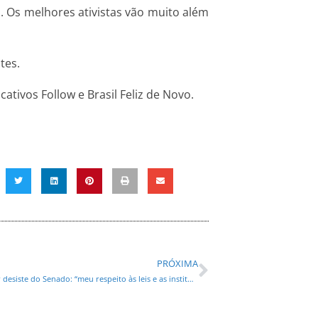
o. Os melhores ativistas vão muito além
tes.
ativos Follow e Brasil Feliz de Novo.
PRÓXIMA
HOMEM DOS UFOS DESISTIU NOVAMENTE ! Wilson Picler desiste do Senado: “meu respeito às leis e as instituições está acima de tudo!”