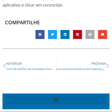
aplicativo e clicar em concordar.
COMPARTILHE
ANTERIOR
PRÓXIMA
Com 54 milhões de toneladas movimentadas, portos do Paraná registram alta de 2% no ano
Lula anuncia ministros da Fazenda, Justiça, Defesa, Casa Civil, Polícia Federal e Relações Exteriores