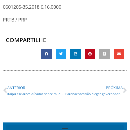
0601205-35.2018.6.16.0000
PRTB / PRP
COMPARTILHE
ANTERIOR
PRÓXIMA
Itaipu esclarece dúvidas sobre mudanças na lei dos royalties
Paranaenses vão eleger governador com perfil inédito em 53 anos