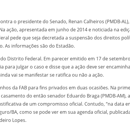
ntra o presidente do Senado, Renan Calheiros (PMDB-AL), 
 Na ação, apresentada em junho de 2014 e noticiada na edi
ederal pede que seja decretada a suspensão dos direitos po
o. As informações são do Estadão.
 do Distrito Federal. Em parecer emitido em 17 de setembro
ia para julgar o caso e disse que a ação deve ser encamin
inda vai se manifestar se ratifica ou não a ação.
atinhos da FAB para fins privados em duas ocasiões. Na pri
do casamento do então senador Eduardo Braga (PMDB-AM), at
 justificativa de um compromisso oficial. Contudo, “na data
uro/BA, como se pode ver em sua agenda oficial, publicada
deiro Lopes.