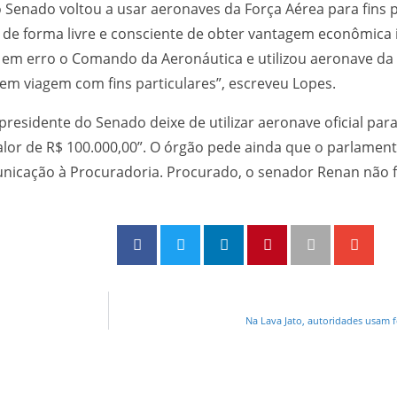
 Senado voltou a usar aeronaves da Força Aérea para fins 
de forma livre e consciente de obter vantagem econômica i
ziu em erro o Comando da Aeronáutica e utilizou aeronave d
E, em viagem com fins particulares”, escreveu Lopes.
residente do Senado deixe de utilizar aeronave oficial pa
valor de R$ 100.000,00”. O órgão pede ainda que o parlamen
unicação à Procuradoria. Procurado, o senador Renan não f
Na Lava Jato, autoridades usam f