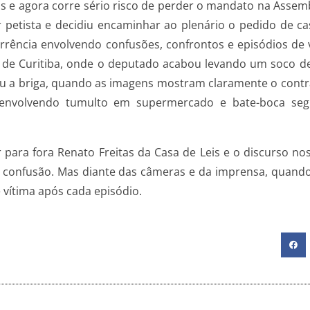
s e agora corre sério risco de perder o mandato na Assemb
r petista e decidiu encaminhar ao plenário o pedido de 
orrência envolvendo confusões, confrontos e episódios de v
e Curitiba, onde o deputado acabou levando um soco de 
ou a briga, quando as imagens mostram claramente o contrár
 envolvendo tumulto em supermercado e bate-boca seg
 para fora Renato Freitas da Casa de Leis e o discurso no
e confusão. Mas diante das câmeras e da imprensa, quando
e vítima após cada episódio.