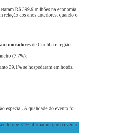
injetaram R$ 399,9 milhões na economia
 relação aos anos anteriores, quando o
eram moradores
de Curitiba e região
aneiro (7,7%).
uanto 39,1% se hospedaram em hotéis.
ão especial. A qualidade do evento foi
s, sendo que 31% afirmaram que o evento