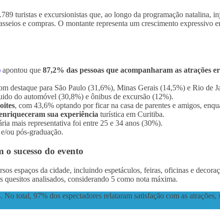
789 turistas e excursionistas que, ao longo da programação natalina, 
asseios e compras. O montante representa um crescimento expressivo em
)
apontou que
87,2% das pessoas que acompanharam as atrações 
m destaque para São Paulo (31,6%), Minas Gerais (14,5%) e Rio de J
uido do automóvel (30,8%) e ônibus de excursão (12%).
oites
, com 43,6% optando por ficar na casa de parentes e amigos, enq
 enriqueceram sua experiência
turística em Curitiba.
ria mais representativa foi entre 25 e 34 anos (30%).
e/ou pós-graduação.
m o sucesso do evento
s espaços da cidade, incluindo espetáculos, feiras, oficinas e decoraç
os quesitos analisados, considerando 5 como nota máxima.
s. No total, 97% dos espectadores relataram satisfação com as atraçõe