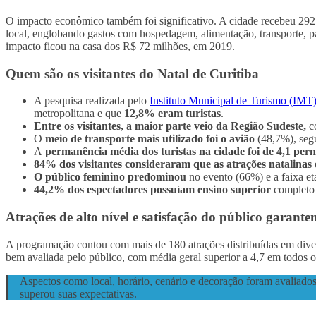
O impacto econômico também foi significativo. A cidade recebeu 292.
local, englobando gastos com hospedagem, alimentação, transporte, p
impacto ficou na casa dos R$ 72 milhões, em 2019.
Quem são os visitantes do Natal de Curitiba
A pesquisa realizada pelo
Instituto Municipal de Turismo (IMT
metropolitana e que
12,8% eram turistas
.
Entre os visitantes,
a maior parte veio da Região Sudeste,
co
O
meio de transporte mais utilizado foi o avião
(48,7%), seg
A
permanência média dos turistas na cidade foi de 4,1 pern
84% dos visitantes consideraram que as atrações natalinas
O público feminino predominou
no evento (66%) e a faixa etá
44,2% dos espectadores possuíam ensino superior
completo 
Atrações de alto nível e satisfação do público garante
A programação contou com mais de 180 atrações distribuídas em diverso
bem avaliada pelo público, com média geral superior a 4,7 em todos 
Aspectos como local, horário, cenário e decoração foram avaliado
superou suas expectativas.