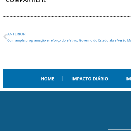
ANTERIOR
Com ampla programação e reforço do efetivo, Governo do Estado abre Verão M
HOME
IMPACTO DIÁRIO
IM