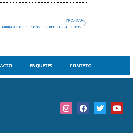
PRÓXIMA
‘Lulinha paz e amor’ se revolta contra ‘certa imprensa’
PACTO
ENQUETES
CONTATO