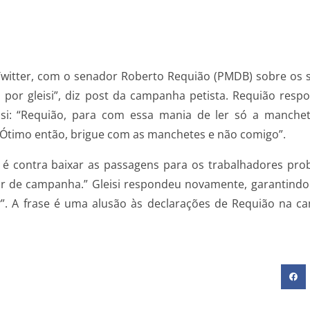
Twitter, com o senador Roberto Requião (PMDB) sobre os s
 por gleisi”, diz post da campanha petista. Requião respo
Gleisi: “Requião, para com essa mania de ler só a manc
“Ótimo então, brigue com as manchetes e não comigo”.
c é contra baixar as passagens para os trabalhadores prob
or de campanha.” Gleisi respondeu novamente, garantind
. A frase é uma alusão às declarações de Requião na ca