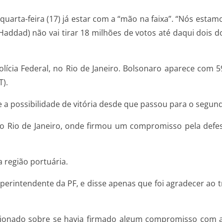
 quarta-feira (17) já estar com a “mão na faixa”. “Nós esta
Haddad) não vai tirar 18 milhões de votos até daqui dois d
a Polícia Federal, no Rio de Janeiro. Bolsonaro aparece co
T).
 a possibilidade de vitória desde que passou para o segun
do Rio de Janeiro, onde firmou um compromisso pela defesa
a região portuária.
perintendente da PF, e disse apenas que foi agradecer ao t
ionado sobre se havia firmado algum compromisso com a in