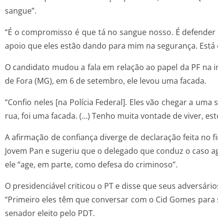
sangue”.
“É o compromisso é que tá no sangue nosso. É defender 
apoio que eles estão dando para mim na segurança. Está e
O candidato mudou a fala em relação ao papel da PF na i
de Fora (MG), em 6 de setembro, ele levou uma facada.
“Confio neles [na Polícia Federal]. Eles vão chegar a uma
rua, foi uma facada. (…) Tenho muita vontade de viver, es
A afirmação de confiança diverge de declaração feita no 
Jovem Pan e sugeriu que o delegado que conduz o caso agi
ele “age, em parte, como defesa do criminoso”.
O presidenciável criticou o PT e disse que seus adversári
“Primeiro eles têm que conversar com o Cid Gomes para sa
senador eleito pelo PDT.