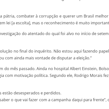
a pátria, combater à corrupção e querer um Brasil melho
m lei [a escolta], mas o reconhecimento é muito important
nvestigação do atentado do qual foi alvo no início de set
 solução no final do inquérito. Não estou aqui fazendo pape
tou com ainda mais vontade de disputar a eleição.”
fim do mês passado. Ainda no hospital Albert Einstein, Bol
a com motivação política. Segundo ele, Rodrigo Morais fez
os estão desesperados e perdidos.
ber o que vai fazer com a campanha daqui para frente”, di