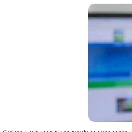
O pé quente vai aquecer o inverno de uma consumidora d