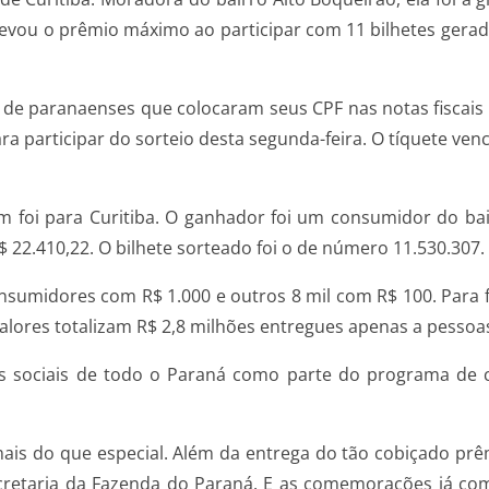
evou o prêmio máximo ao participar com 11 bilhetes gerados
de paranaenses que colocaram seus CPF nas notas fiscais
ra participar do sorteio desta segunda-feira. O tíquete ven
 foi para Curitiba. O ganhador foi um consumidor do bai
R$ 22.410,22. O bilhete sorteado foi o de número 11.530.307.
sumidores com R$ 1.000 e outros 8 mil com R$ 100. Para f
ores totalizam R$ 2,8 milhões entregues apenas a pessoas 
sociais de todo o Paraná como parte do programa de con
ais do que especial. Além da entrega do tão cobiçado pr
ecretaria da Fazenda do Paraná. E as comemorações já co