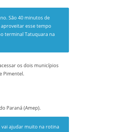
ano. São 40 minutos de
e aproveitar esse tempo
 no terminal Tatuquara na
 acessar os dois municípios
e Pimentel.
 do Paraná (Amep).
vai ajudar muito na rotina