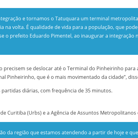
ntegração e tornamos o Tatuquara um terminal metropolit
 na volta. É qualidade de vida para a população, que pod
sse o prefeito Eduardo Pimentel, ao inaugurar a integração
ão precisem se deslocar até o Terminal do Pinheirinho para
l Pinheirinho, que é o mais movimentado da cidade”, diss
4 partidas diárias, com frequência de 35 minutos.
 de Curitiba (Urbs) e a Agência de Assuntos Metropolitanos
o da região que estamos atendendo a partir de hoje e que 