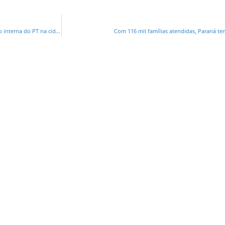
Até morto votou em Mandaguari: denúncia reforça pedido de anulação da eleição interna do PT na cidade
Com 116 mil famílias atendidas, Paraná te