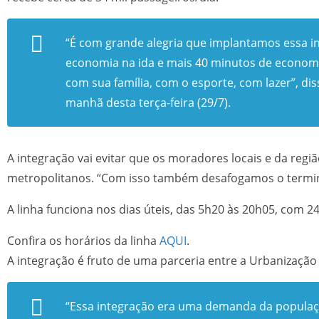
“É com grande alegria que implantamos essa i
economia na ida e mais 40 minutos de economia
com sua família, com o esporte, com lazer”, di
manhã desta terça-feira (29/7).
A integração vai evitar que os moradores locais e da regi
metropolitanos. “Com isso também desafogamos o termina
A linha funciona nos dias úteis, das 5h20 às 20h05, com 2
Confira os horários da linha
AQUI
.
A integração é fruto de uma parceria entre a Urbanização
“Essa integração era uma demanda da populaçã