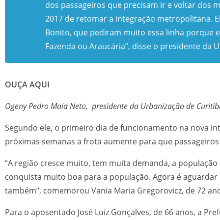
dos passageiros que precisam ir e voltar dos 
2017 de retomar a integração metropolitana. E
Bonito, que pediram muito essa linha porque el
Fazenda ou Araucária”, disse o presidente da 
OUÇA AQUI
Ogeny Pedro Maia Neto, presidente da Urbanização de Curitib
Segundo ele, o primeiro dia de funcionamento na nova in
próximas semanas a frota aumente para que passageiros
“A região cresce muito, tem muita demanda, a população p
conquista muito boa para a população. Agora é aguardar 
também”, comemorou Vania Maria Gregorovicz, de 72 anos
Para o aposentado José Luiz Gonçalves, de 66 anos, a Pr