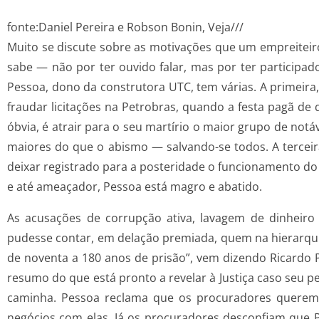
fonte:Daniel Pereira e Robson Bonin, Veja///
Muito se discute sobre as motivações que um empreiteiro
sabe — não por ter ouvido falar, mas por ter participa
Pessoa, dono da construtora UTC, tem várias. A primeira
fraudar licitações na Petrobras, quando a festa pagã de
óbvia, é atrair para o seu martírio o maior grupo de notáv
maiores do que o abismo — salvando-se todos. A terceira
deixar registrado para a posteridade o funcionamento do
e até ameaçador, Pessoa está magro e abatido.
As acusações de corrupção ativa, lavagem de dinheir
pudesse contar, em delação premiada, quem na hierarquia 
de noventa a 180 anos de prisão”, vem dizendo Ricardo 
resumo do que está pronto a revelar à Justiça caso seu p
caminha. Pessoa reclama que os procuradores querem q
negócios com elas. Já os procuradores desconfiam que P