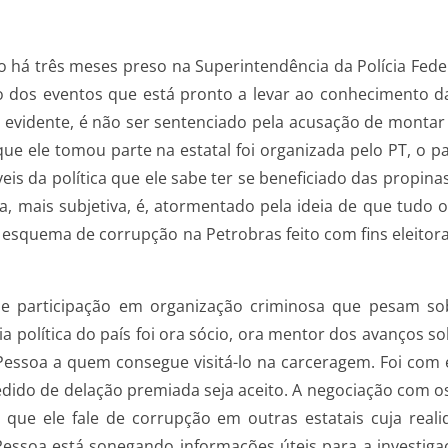
 há três meses preso na Superintendência da Polícia Feder
do dos eventos que está pronto a levar ao conhecimento da
, evidente, é não ser sentenciado pela acusação de montar
 que ele tomou parte na estatal foi organizada pelo PT, o
eis da política que ele sabe ter se beneficiado das propina
, mais subjetiva, é, atormentado pela ideia de que tudo o
 esquema de corrupção na Petrobras feito com fins eleito
o e participação em organização criminosa que pesam so
política do país foi ora sócio, ora mentor dos avanços so
Pessoa a quem consegue visitá-lo na carceragem. Foi com e
edido de delação premiada seja aceito. A negociação com o
ue ele fale de corrupção em outras estatais cuja reali
essoa está sonegando informações úteis para a investiga