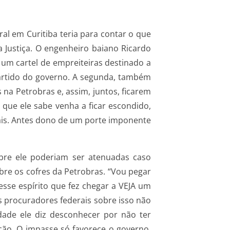
al em Curitiba teria para contar o que
 Justiça. O engenheiro baiano Ricardo
 um cartel de empreiteiras destinado a
 partido do governo. A segunda, também
s na Petrobras e, assim, juntos, ficarem
 que ele sabe venha a ficar escondido,
rais. Antes dono de um porte imponente
bre ele poderiam ser atenuadas caso
bre os cofres da Petrobras. “Vou pegar
sse espírito que fez chegar a VEJA um
s procuradores federais sobre isso não
dade ele diz desconhecer por não ter
ção. O impasse só favorece o governo,