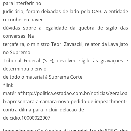
para interferir no
Judiciário, foram deixadas de lado pela OAB. A entidade
reconheceu haver
dúvidas sobre a legalidade da quebra de sigilo das
conversas. Na
terça­feira, o ministro Teori Zavascki, relator da Lava Jato
no Supremo
Tribunal Federal (STF), devolveu sigilo às gravações e
determinou o envio
de todo o material à Suprema Corte.
*link
matéria*http://politica.estadao.com.br/noticias/geral,oa
b-apresentara-a-camara-novo-pedido-de-impeachment-
contra-dilma-para-incluir-delacao-de-
delcidio,10000022907
Impeachment não é golpe, diz ex-ministro do STF Carlos