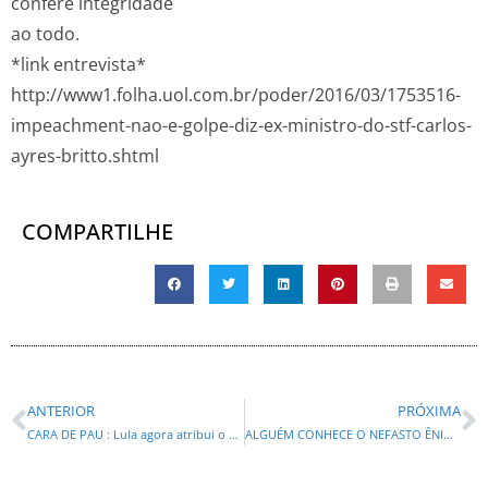
confere integridade
ao todo.
*link entrevista*
http://www1.folha.uol.com.br/poder/2016/03/1753516-
impeachment-nao-e-golpe-diz-ex-ministro-do-stf-carlos-
ayres-britto.shtml
COMPARTILHE
ANTERIOR
PRÓXIMA
CARA DE PAU : Lula agora atribui o desemprego a Moro, juiz do petrolão
ALGUÉM CONHECE O NEFASTO ÊNIO VERRI? Bakri enquadra Verri e PT…