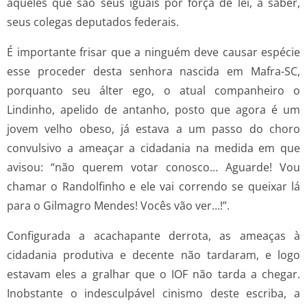
aqueles que são seus iguais por força de lei, a saber,
seus colegas deputados federais.
É importante frisar que a ninguém deve causar espécie
esse proceder desta senhora nascida em Mafra-SC,
porquanto seu álter ego, o atual companheiro o
Lindinho, apelido de antanho, posto que agora é um
jovem velho obeso, já estava a um passo do choro
convulsivo a ameaçar a cidadania na medida em que
avisou: “não querem votar conosco… Aguarde! Vou
chamar o Randolfinho e ele vai correndo se queixar lá
para o Gilmagro Mendes! Vocês vão ver…!”.
Configurada a acachapante derrota, as ameaças à
cidadania produtiva e decente não tardaram, e logo
estavam eles a gralhar que o IOF não tarda a chegar.
Inobstante o indesculpável cinismo deste escriba, a