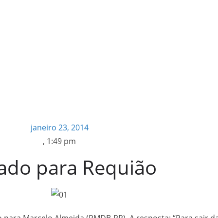
janeiro 23, 2014
,
1:49 pm
ado para Requião
o para Marcelo Almeida (PMDB-PR). A resposta: “Para sair 