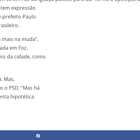
e tem expressão
-prefeito Paulo
asileiro.
á mais na muda”,
dada em Foz,
smo da cidade, como
á. Mas,
o o PSD. “Mas há
enta hipotética