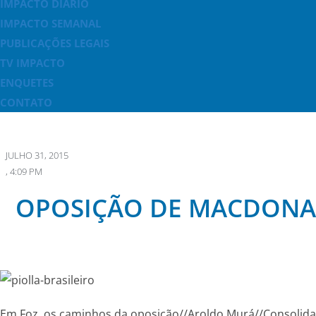
IMPACTO DIÁRIO
IMPACTO SEMANAL
PUBLICAÇÕES LEGAIS
TV IMPACTO
ENQUETES
CONTATO
JULHO 31, 2015
,
4:09 PM
OPOSIÇÃO DE MACDONALD
Em Foz, os caminhos da oposição//Aroldo Murá//Consolida