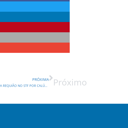
Próximo
PRÓXIMA
ZORRO X BOQUIRROTO : MEZZADRI REPRESENTA CONTRA REQUIÃO NO STF POR CALÚNIA