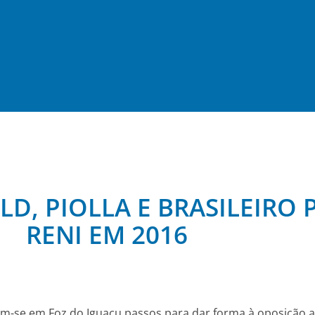
, PIOLLA E BRASILEIRO 
RENI EM 2016
m-se em Foz do Iguaçu passos para dar forma à oposição a