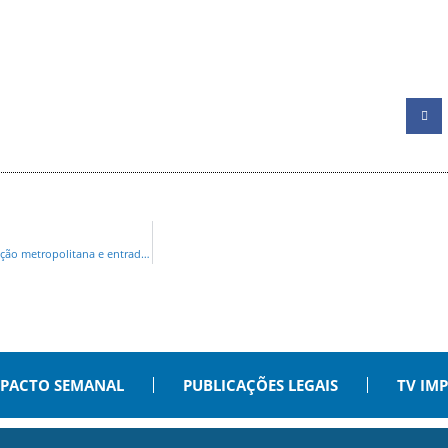
BALANÇO 8 ANOS: Transporte coletivo de Curitiba volta a ser forte, com reintegração metropolitana e entrada na eletromobilidade
PACTO SEMANAL
PUBLICAÇÕES LEGAIS
TV IM