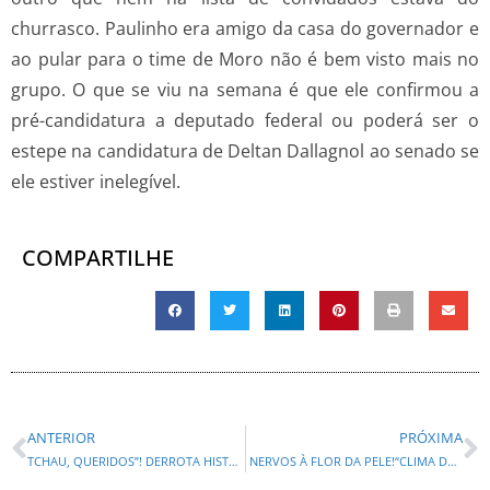
churrasco. Paulinho era amigo da casa do governador e
ao pular para o time de Moro não é bem visto mais no
grupo. O que se viu na semana é que ele confirmou a
pré-candidatura a deputado federal ou poderá ser o
estepe na candidatura de Deltan Dallagnol ao senado se
ele estiver inelegível.
COMPARTILHE
ANTERIOR
PRÓXIMA
TCHAU, QUERIDOS”! DERROTA HISTÓRICA PARA LULA E GLEISI APÓS O SENADO REJEITAR MESSIAS NO STF!
NERVOS À FLOR DA PELE!“CLIMA DE BRIGA NA ALEP LEVANTA PROPOSTA INUSITADA: TATAME ATÉ O PERÍODO ELEITORAL”