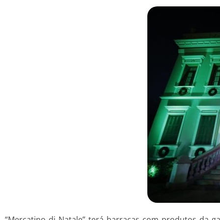
“Mercatino di Natale” terá barracas com produtos da ga