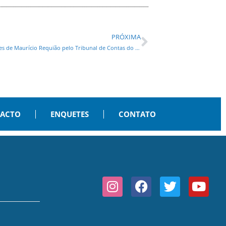
PRÓXIMA
Ação popular para impedir o pagamento de R$ 12 milhões de Maurício Requião pelo Tribunal de Contas do Paraná
PACTO
ENQUETES
CONTATO