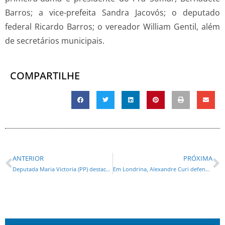
Barros; a vice-prefeita Sandra Jacovós; o deputado
federal Ricardo Barros; o vereador William Gentil, além
de secretários municipais.
COMPARTILHE
ANTERIOR
PRÓXIMA
Deputada Maria Victoria (PP) destaca sanção de lei que incentiva a transformação de resíduos em energia limpa no Paraná
Em Londrina, Alexandre Curi defende política do “olho no olho” e construção coletiva de soluções