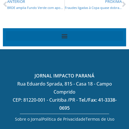
ANTERIOR
PRÓXIMA
BRDE amplia Fundo Verde com aporte de R$ 3,6 milhões para projetos no Paraná
Fraudes ligadas à Copa quase dobram e acendem alerta para 2026
JORNAL IMPACTO PARANÁ
Rua Eduardo Sprada, 815 - Casa 18 - Campo
Comprido
CEP: 81220-001 - Curitiba /PR -
Tel./Fax: 41-3338-
0695
Sobre o Jornal
Política de Privacidade
Termos de Uso