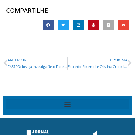
COMPARTILHE
ANTERIOR
PRÓXIMA
CASTRO: Justiça investiga Neto Fadel por abusode poder político e econômico na compra de cestas básicas
Eduardo Pimentel e Cristina Graeml vão decidir no segundo turno a prefeitura de Curitiba