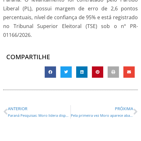
Liberal (PL), possui margem de erro de 2,6 pontos
percentuais, nível de confiança de 95% e está registrado
no Tribunal Superior Eleitoral (TSE) sob o nº PR-
01166/2026.
COMPARTILHE
ANTERIOR
PRÓXIMA
Paraná Pesquisas: Moro lidera disputa de 1º turno e a briga pelo segunda vaga segue em aberto pelo governo do Paraná
Pela primeira vez Moro aparece abaixo dos 40% na Paraná Pesquisas, e Sandro Alex se firma como único nome em crescimento na disputa