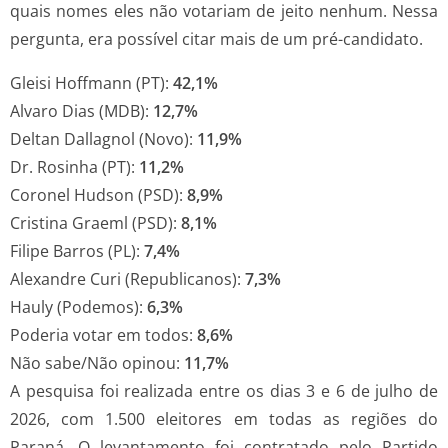
quais nomes eles não votariam de jeito nenhum. Nessa
pergunta, era possível citar mais de um pré-candidato.
Gleisi Hoffmann (PT):
42,1%
Alvaro Dias (MDB):
12,7%
Deltan Dallagnol (Novo):
11,9%
Dr. Rosinha (PT):
11,2%
Coronel Hudson (PSD):
8,9%
Cristina Graeml (PSD):
8,1%
Filipe Barros (PL):
7,4%
Alexandre Curi (Republicanos):
7,3%
Hauly (Podemos):
6,3%
Poderia votar em todos:
8,6%
Não sabe/Não opinou:
11,7%
A pesquisa foi realizada entre os dias 3 e 6 de julho de
2026, com 1.500 eleitores em todas as regiões do
Paraná. O levantamento foi contratado pelo Partido