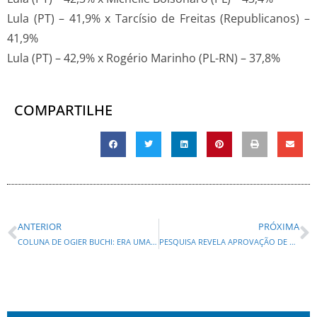
Lula (PT) – 41,9% x Tarcísio de Freitas (Republicanos) –
41,9%
Lula (PT) – 42,9% x Rogério Marinho (PL-RN) – 37,8%
COMPARTILHE
ANTERIOR
PRÓXIMA
COLUNA DE OGIER BUCHI: ERA UMA VEZ UM PAÍS!
PESQUISA REVELA APROVAÇÃO DE 84% DE RATINHO JR. E QUE 70 % DOS PARANAENSES VOTARIAM NO CANDIDATO INDICADO POR ELE