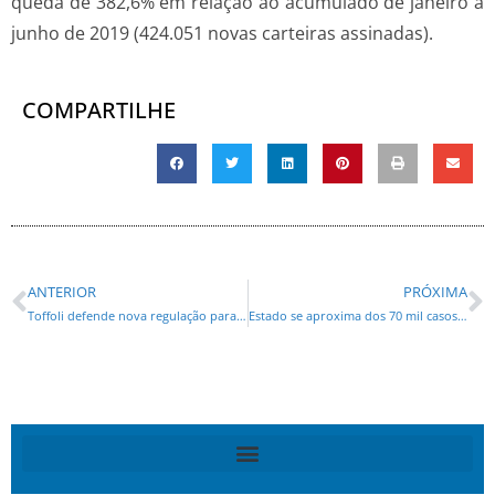
queda de 382,6% em relação ao acumulado de janeiro a
junho de 2019 (424.051 novas carteiras assinadas).
COMPARTILHE
ANTERIOR
PRÓXIMA
Toffoli defende nova regulação para combate às fake news
Estado se aproxima dos 70 mil casos e registra 1,7 mil mortes