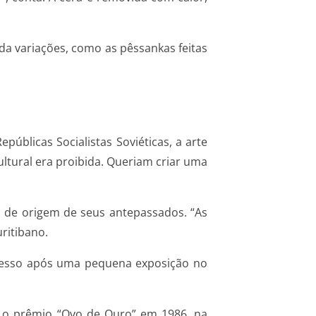
nda variações, como as pêssankas feitas
úblicas Socialistas Soviéticas, a arte
ultural era proibida. Queriam criar uma
s de origem de seus antepassados. “As
ritibano.
sucesso após uma pequena exposição no
am o prêmio “Ovo de Ouro” em 1986, na