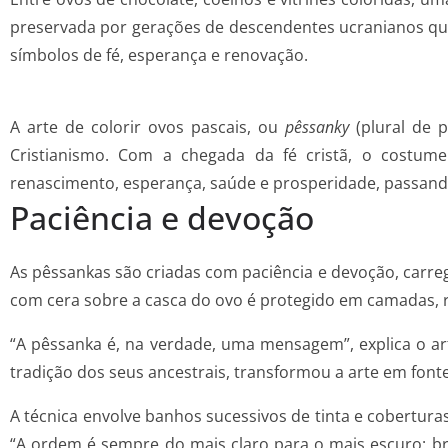
preservada por gerações de descendentes ucranianos que
símbolos de fé, esperança e renovação.
A arte de colorir ovos pascais, ou
pêssanky
(plural de 
Cristianismo. Com a chegada da fé cristã, o costum
renascimento, esperança, saúde e prosperidade, passand
Paciência e devoção
As pêssankas são criadas com paciência e devoção, carreg
com cera sobre a casca do ovo é protegido em camadas, r
“A pêssanka é, na verdade, uma mensagem”, explica o arti
tradição dos seus ancestrais, transformou a arte em font
A técnica envolve banhos sucessivos de tinta e cobertu
“A ordem é sempre do mais claro para o mais escuro: bra