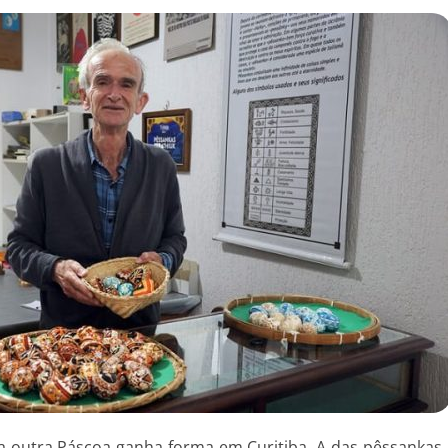
ma outra Páscoa ganha forma em Curitiba. A das pêssankas, 