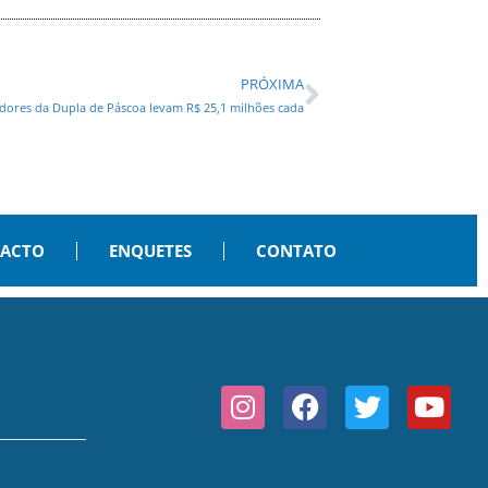
PRÓXIMA
dores da Dupla de Páscoa levam R$ 25,1 milhões cada
PACTO
ENQUETES
CONTATO