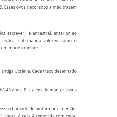
95. Esses ovos decorados à mão trazem
fica escrever), é ancestral, anterior ao
reição, reafirmando valores como o
de um mundo melhor.
à antiga Ucrânia. Cada traço desenhado
há 46 anos. Ele, além de manter viva a
cesso chamado de pintura por imersão.
”, conta. A cera é removida com calor,