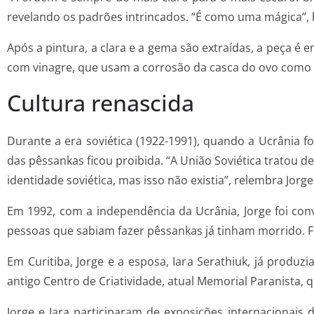
revelando os padrões intrincados. “É como uma mágica”, b
Após a pintura, a clara e a gema são extraídas, a peça é 
com vinagre, que usam a corrosão da casca do ovo como 
Cultura renascida
Durante a era soviética (1922-1991), quando a Ucrânia fo
das pêssankas ficou proibida. “A União Soviética tratou d
identidade soviética, mas isso não existia”, relembra Jorge
Em 1992, com a independência da Ucrânia, Jorge foi con
pessoas que sabiam fazer pêssankas já tinham morrido. Fom
Em Curitiba, Jorge e a esposa, Iara Serathiuk, já pro
antigo Centro de Criatividade, atual Memorial Paranista,
Jorge e Iara participaram de exposições internacionais