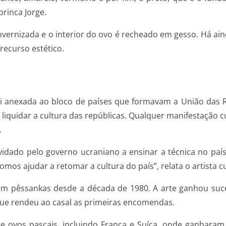
rinca Jorge.
envernizada e o interior do ovo é recheado em gesso. Há ai
recurso estético.
i anexada ao bloco de países que formavam a União das Rep
e liquidar a cultura das repúblicas. Qualquer manifestação c
.
vidado pelo governo ucraniano a ensinar a técnica no paí
os ajudar a retomar a cultura do país”, relata o artista cu
duziam pêssankas desde a década de 1980. A arte ganhou 
 que rendeu ao casal as primeiras encomendas.
 de ovos pascais, incluindo França e Suíça, onde ganhar