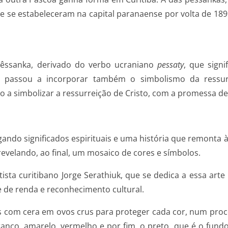
 se estabeleceram na capital paranaense por volta de 18
pêssanka, derivado do verbo ucraniano
pessaty
, que signi
e passou a incorporar também o simbolismo da ressur
o a simbolizar a ressurreição de Cristo, com a promessa 
ando significados espirituais e uma história que remonta 
evelando, ao final, um mosaico de cores e símbolos.
sta curitibano Jorge Serathiuk, que se dedica a essa arte 
e de renda e reconhecimento cultural.
ras com cera em ovos crus para proteger cada cor, num pro
nco, amarelo, vermelho e por fim, o preto, que é o fundo