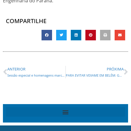
Engenharia do Paraná.
COMPARTILHE
ANTERIOR
PRÓXIMA
Sessão especial e homenagens marcam a 30ª edição do Assembleia Itinerante nesta quinta-feira (25), em Fazenda Rio Grande
PARA EVITAR VEXAME EM BELÉM: Governo acionará judicialmente hotéis que abusam de preços para COP30