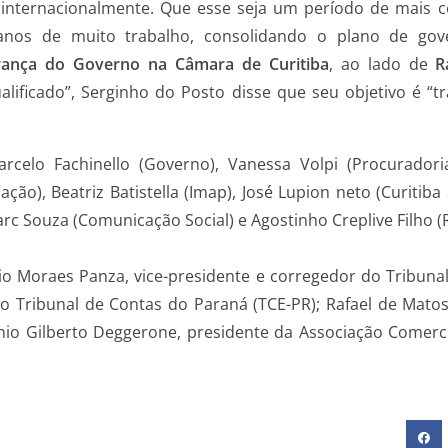
e internacionalmente. Que esse seja um período de mais co
nos de muito trabalho, consolidando o plano de gove
erança do Governo na Câmara de Curitiba
, ao lado de
R
lificado”, Serginho do Posto disse que seu objetivo é “tr
celo Fachinello (Governo), Vanessa Volpi (Procuradoria
ação), Beatriz Batistella (Imap), José Lupion neto (Curitib
rc Souza (Comunicação Social) e Agostinho Creplive Filho (R
oraes Panza, vice-presidente e corregedor do Tribunal R
do Tribunal de Contas do Paraná (TCE-PR); Rafael de Matos
io Gilberto Deggerone, presidente da Associação Comerci