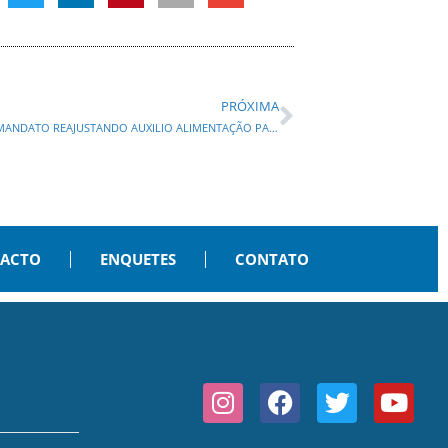
PRÓXIMA
PRESENTE DE DESPEDIDA: DES. KEPPEN DO TJ ENCERRA MANDATO REAJUSTANDO AUXILIO ALIMENTAÇÃO PARA R$ 2.500,00 REAIS PARA MAGISTRADOS E SERVIDORES
PACTO
ENQUETES
CONTATO