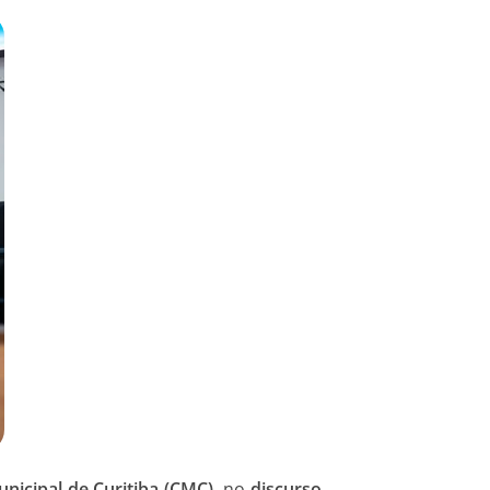
nicipal de Curitiba (CMC)
, no
discurso