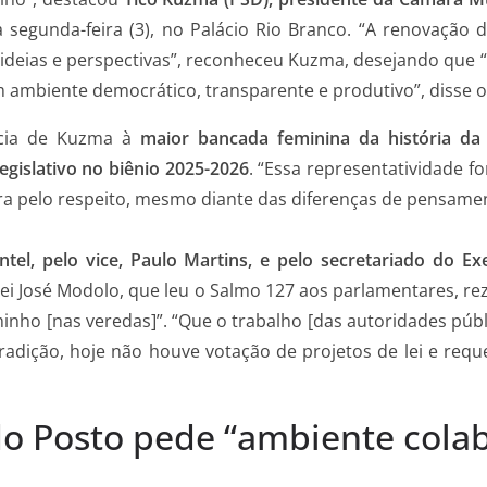
a segunda-feira (3), no Palácio Rio Branco. “A renovação
deias e perspectivas”, reconheceu Kuzma, desejando que “
m ambiente democrático, transparente e produtivo”, disse 
ncia de Kuzma à
maior bancada feminina da história da
gislativo no biênio 2025-2026
. “Essa representatividade f
a pelo respeito, mesmo diante das diferenças de pensamen
ntel, pelo vice, Paulo Martins, e pelo secretariado do Ex
nei José Modolo, que leu o Salmo 127 aos parlamentares, re
inho [nas veredas]”. “Que o trabalho [das autoridades públi
adição, hoje não houve votação de projetos de lei e requ
do Posto pede “ambiente cola