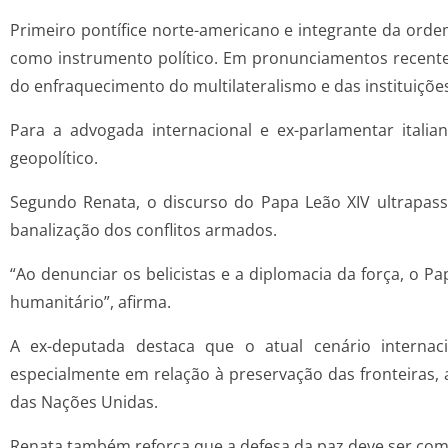
Primeiro pontífice norte-americano e integrante da orde
como instrumento político. Em pronunciamentos recentes
do enfraquecimento do multilateralismo e das instituiçõe
Para a advogada internacional e ex-parlamentar itali
geopolítico.
Segundo Renata, o discurso do Papa Leão XIV ultrapass
banalização dos conflitos armados.
“Ao denunciar os belicistas e a diplomacia da força, o P
humanitário”, afirma.
A ex-deputada destaca que o atual cenário internac
especialmente em relação à preservação das fronteiras,
das Nações Unidas.
Renata também reforça que a defesa da paz deve ser com