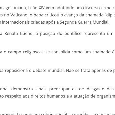
m agostiniana, Leão XIV vem adotando um discurso firme c
 no Vaticano, o papa criticou o avanço da chamada “diplom
s internacionais criadas após a Segunda Guerra Mundial.
ana Renata Bueno, a posição do pontífice representa u
a o campo religioso e se consolida como um chamado étic
apa reposiciona o debate mundial. Não se trata apenas de 
ional demonstra sinais preocupantes de desgaste das
 ao respeito aos direitos humanos e à atuação de organis
preendida como uma obrigação ética e jurídica, e não ape