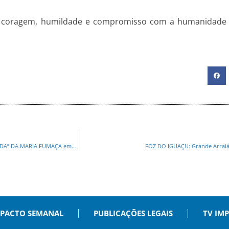
ige coragem, humildade e compromisso com a humanidade 
JOCELITO CANTO DISPARA CONTRA SANDRO ALEX E COBRA PROMESSA “ESQUECIDA” DA MARIA FUMAÇA em PONTA GROSSA
FOZ DO IGUAÇU: Grande Arraiá d
PACTO SEMANAL
PUBLICAÇÕES LEGAIS
TV IM