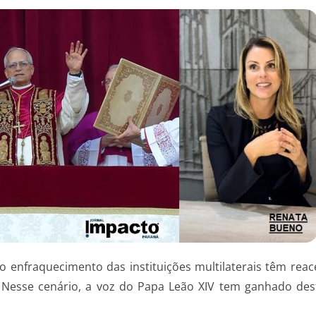
 enfraquecimento das instituições multilaterais têm reac
. Nesse cenário, a voz do Papa Leão XIV tem ganhado de